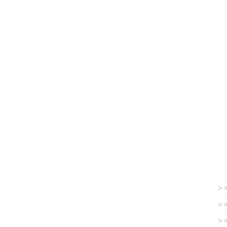
>
>
>