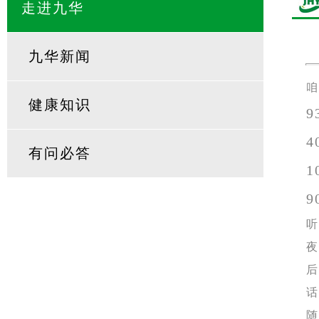
走进九华
九华新闻
咱
健康知识
9
4
有问必答
1
9
听
夜
后
话
随